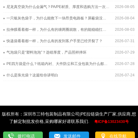
尼龙真空袋为什么会漏气？PA/PE材质、厚度和选购方法一次讲清
2026-08-05
一只银灰色袋子，为什么能救下一块昂贵电路板？屏蔽袋没你想得那么简单
2026-08-04
拉伸膜看着都一样，为什么有的缠两圈就散，有的能稳稳扛过长途运输？
2026-08-03
快递袋看着都一样，为什么有的发到客户手里已经开裂了？
2026-07-31
气泡袋只是“塑料泡泡”？选错厚度，产品照样摔坏
2026-07-29
PE四方袋是什么？纸箱内衬、大件防尘和工业包装为什么都在用它
2026-07-28
什么是珠光袋？这篇给你讲明白
2026-07-24
版权所有：深圳市三特包装制品有限公司|PE拉链袋生产厂家,供应商,想
了解定制批发价格,采购哪家好请联系我们.
粤ICP备13023430号
拨打电话
发送邮件
在线导航