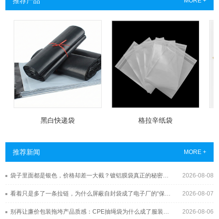
推荐产品
MORE +
黑白快递袋
格拉辛纸袋
推荐新闻
MORE +
袋子里面都是银色，价格却差一大截？镀铝膜袋真正的秘密藏在这层“金属皮肤”里
2026-08-08
看着只是多了一条拉链，为什么屏蔽自封袋成了电子厂的“保险柜”？
2026-08-07
别再让廉价包装拖垮产品质感：CPE抽绳袋为什么成了服装与3C品牌的新宠？
2026-08-06