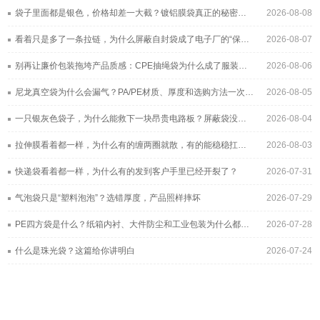
袋子里面都是银色，价格却差一大截？镀铝膜袋真正的秘密藏在这层“金属皮肤”里
2026-08-08
看着只是多了一条拉链，为什么屏蔽自封袋成了电子厂的“保险柜”？
2026-08-07
别再让廉价包装拖垮产品质感：CPE抽绳袋为什么成了服装与3C品牌的新宠？
2026-08-06
尼龙真空袋为什么会漏气？PA/PE材质、厚度和选购方法一次讲清
2026-08-05
一只银灰色袋子，为什么能救下一块昂贵电路板？屏蔽袋没你想得那么简单
2026-08-04
拉伸膜看着都一样，为什么有的缠两圈就散，有的能稳稳扛过长途运输？
2026-08-03
快递袋看着都一样，为什么有的发到客户手里已经开裂了？
2026-07-31
气泡袋只是“塑料泡泡”？选错厚度，产品照样摔坏
2026-07-29
PE四方袋是什么？纸箱内衬、大件防尘和工业包装为什么都在用它
2026-07-28
什么是珠光袋？这篇给你讲明白
2026-07-24