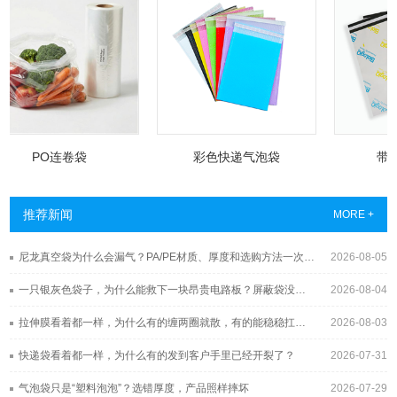
PO连卷袋
彩色快递气泡袋
带印刷
推荐新闻
MORE +
尼龙真空袋为什么会漏气？PA/PE材质、厚度和选购方法一次讲清
2026-08-05
一只银灰色袋子，为什么能救下一块昂贵电路板？屏蔽袋没你想得那么简单
2026-08-04
拉伸膜看着都一样，为什么有的缠两圈就散，有的能稳稳扛过长途运输？
2026-08-03
快递袋看着都一样，为什么有的发到客户手里已经开裂了？
2026-07-31
气泡袋只是“塑料泡泡”？选错厚度，产品照样摔坏
2026-07-29