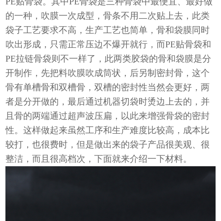
PE贴骨袋。其中PE骨袋是三种骨袋中最便宜、最好做
的一种，吹膜一次成型，骨条不用二次贴上去，此类
袋子工艺要求不高，生产工艺也简单，骨和袋膜同时
吹出形成，只需正常压边不爆开就行，而PE贴骨袋和
PE拉链骨袋则不一样了，此两类胶袋的骨和袋膜是分
开制作，先把料吹膜吹成筒状，后另制密封骨，这个
骨有单槽骨和双槽骨，双槽的密封性当然会更好，两
者是分开做的，最后通过机器切袋时烫边上去的，并
且骨的两端通过超声波压扁，以此来增强骨袋的密封
性。这样做起来虽然工序和生产难度比较高，成本比
较打，也很费时，但是做出来的袋子产品很美观、很
整洁，而且很高档次，下面就来介绍一下材料。