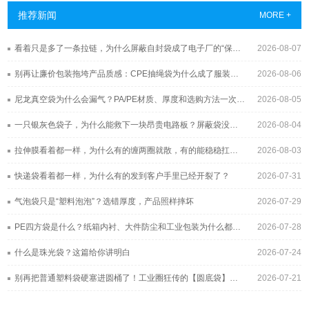
推荐新闻
MORE +
看着只是多了一条拉链，为什么屏蔽自封袋成了电子厂的“保险柜”？
2026-08-07
别再让廉价包装拖垮产品质感：CPE抽绳袋为什么成了服装与3C品牌的新宠？
2026-08-06
尼龙真空袋为什么会漏气？PA/PE材质、厚度和选购方法一次讲清
2026-08-05
一只银灰色袋子，为什么能救下一块昂贵电路板？屏蔽袋没你想得那么简单
2026-08-04
拉伸膜看着都一样，为什么有的缠两圈就散，有的能稳稳扛过长途运输？
2026-08-03
快递袋看着都一样，为什么有的发到客户手里已经开裂了？
2026-07-31
气泡袋只是“塑料泡泡”？选错厚度，产品照样摔坏
2026-07-29
PE四方袋是什么？纸箱内衬、大件防尘和工业包装为什么都在用它
2026-07-28
什么是珠光袋？这篇给你讲明白
2026-07-24
别再把普通塑料袋硬塞进圆桶了！工业圈狂传的【圆底袋】，究竟凭什么帮工厂年省几十万？
2026-07-21