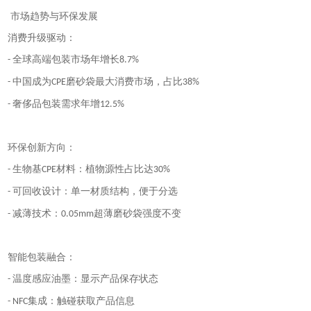
市场趋势与环保发展
消费升级驱动：
全球高端包装市场年增长
-
8.7%
中国成为
磨砂袋最大消费市场，占比
-
CPE
38%
奢侈品包装需求年增
-
12.5%
环保创新方向：
生物基
材料：植物源性占比达
-
CPE
30%
可回收设计：单一材质结构，便于分选
-
减薄技术：
超薄磨砂袋强度不变
-
0.05mm
智能包装融合：
温度感应油墨：显示产品保存状态
-
集成：触碰获取产品信息
- NFC