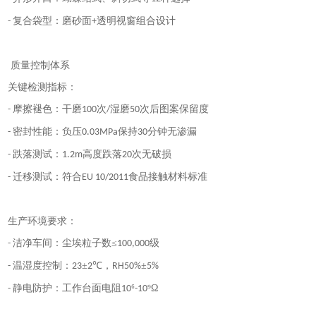
复合袋型：磨砂面
透明视窗组合设计
-
+
质量控制体系
关键检测指标：
摩擦褪色：干磨
次
湿磨
次后图案保留度
-
100
/
50
密封性能：负压
保持
分钟无渗漏
-
0.03MPa
30
跌落测试：
高度跌落
次无破损
-
1.2m
20
迁移测试：符合
食品接触材料标准
-
EU 10/2011
生产环境要求：
洁净车间：尘埃粒子数≤
级
-
100,000
温湿度控制：
±
℃，
±
-
23
2
RH50%
5%
静电防护：工作台面电阻
⁶
⁹Ω
-
10
-10