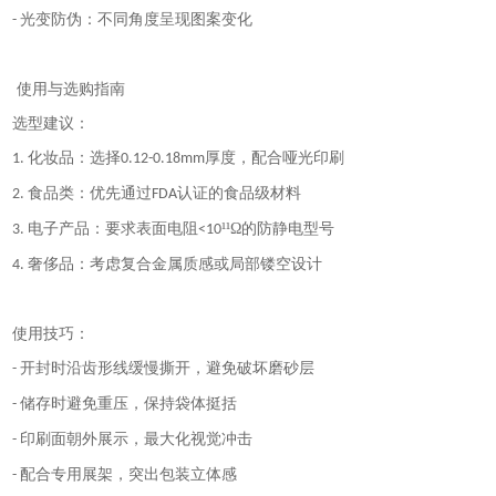
光变防伪：不同角度呈现图案变化
-
使用与选购指南
选型建议：
化妆品：选择
厚度，配合哑光印刷
1.
0.12-0.18mm
食品类：优先通过
认证的食品级材料
2.
FDA
电子产品：要求表面电阻
¹¹Ω的防静电型号
3.
<10
奢侈品：考虑复合金属质感或局部镂空设计
4.
使用技巧：
开封时沿齿形线缓慢撕开，避免破坏磨砂层
-
储存时避免重压，保持袋体挺括
-
印刷面朝外展示，最大化视觉冲击
-
配合专用展架，突出包装立体感
-