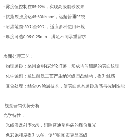
雾度值控制在
，实现高级磨砂效果
-
85-92%
抗撕裂强度达
²，远超普通
袋
-
45-60N/mm
PE
耐温范围
℃至
℃，适应多种使用环境
-
-30
90
厚度可选
，满足不同承重需求
-
0.08-0.25mm
表面处理工艺：
物理磨砂：采用金刚石砂轮打磨，形成均匀细腻的表面纹理
-
化学蚀刻：通过酸洗工艺产生纳米级凹凸结构，提升触感
-
复合处理：结合
涂层技术，使表面兼具磨砂质感与抗刮性能
-
UV
视觉营销优势分析
光学特性：
光线漫反射率
，消除普通塑料袋的廉价反光
-
92%
色彩饱和度提升
，使印刷图案更显高级
-
30%