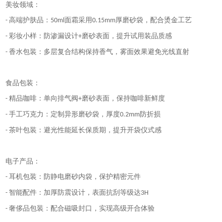
美妆领域：
高端护肤品：
面霜采用
厚磨砂袋，配合烫金工艺
-
50ml
0.15mm
彩妆小样：防渗漏设计
磨砂表面，提升试用装品质感
-
+
香水包装：多层复合结构保持香气，雾面效果避免光线直射
-
食品包装：
精品咖啡：单向排气阀
磨砂表面，保持咖啡新鲜度
-
+
手工巧克力：定制异形磨砂袋，厚度
防折损
-
0.2mm
茶叶包装：避光性能延长保质期，提升开袋仪式感
-
电子产品：
耳机包装：防静电磨砂内袋，保护精密元件
-
智能配件：加厚防震设计，表面抗刮等级达
-
3H
奢侈品包装：配合磁吸封口，实现高级开合体验
-