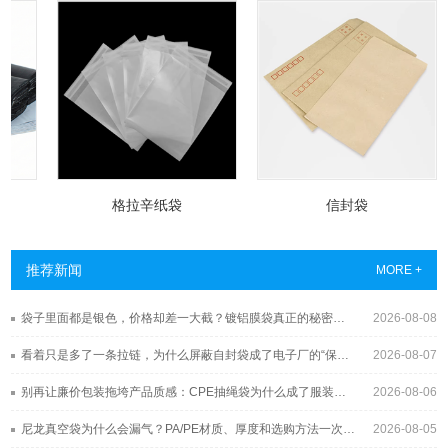
格拉辛纸袋
信封袋
推荐新闻
MORE +
袋子里面都是银色，价格却差一大截？镀铝膜袋真正的秘密藏在这层“金属皮肤”里
2026-08-08
看着只是多了一条拉链，为什么屏蔽自封袋成了电子厂的“保险柜”？
2026-08-07
别再让廉价包装拖垮产品质感：CPE抽绳袋为什么成了服装与3C品牌的新宠？
2026-08-06
尼龙真空袋为什么会漏气？PA/PE材质、厚度和选购方法一次讲清
2026-08-05