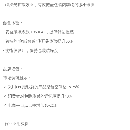
特殊光扩散效应，有效掩盖包装内容物的微小瑕疵
-
触觉体验：
表面摩擦系数
，提供舒适握感
-
0.35-0.45
独特的
丝绒触感
使开袋体验提升
-
"
"
50%
抗指纹设计，保持包装洁净度
-
品牌增值：
市场调研显示：
✓ 采用
磨砂袋的产品溢价空间达
CPE
15-25%
✓ 消费者对包装质感的记忆度提升
40%
✓ 电商平台点击率增加
18-22%
行业应用实例