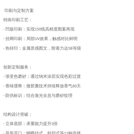
印刷与定制方案
特殊印刷工艺：
凹版印刷：实现
线高精度图案再现
-
150
丝网印刷：局部
效果，触感对比鲜明
-
UV
热转印：金属质感图文，附着力达
等级
-
5B
创新定制服务：
渐变色磨砂：通过纳米涂层实现色彩过渡
-
香味缓释：微胶囊技术持续释放香气
天
-
60
防伪标识：结合激光全息与磨砂纹理
-
结构设计突破：
立体底部：承重能力提升
倍
-
3
异形开口：蝴蝶结式、斜切式等
种选择
-
12