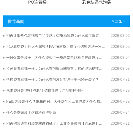
PO连卷袋
彩色快递气泡袋
推荐新闻
MORE +
别再让廉价包装拖垮产品质感：CPE抽绳袋为什么成了服装与3C品牌的新宠？
2026-08-06
尼龙真空袋为什么会漏气？PA/PE材质、厚度和选购方法一次讲清
2026-08-05
一只银灰色袋子，为什么能救下一块昂贵电路板？屏蔽袋没你想得那么简单
2026-08-04
拉伸膜看着都一样，为什么有的缠两圈就散，有的能稳稳扛过长途运输？
2026-08-03
快递袋看着都一样，为什么有的发到客户手里已经开裂了？
2026-07-31
气泡袋只是“塑料泡泡”？选错厚度，产品照样摔坏
2026-07-29
PE四方袋是什么？纸箱内衬、大件防尘和工业包装为什么都在用它
2026-07-28
什么是珠光袋？这篇给你讲明白
2026-07-24
别再把普通塑料袋硬塞进圆桶了！工业圈狂传的【圆底袋】，究竟凭什么帮工厂年省几十万？
2026-07-21