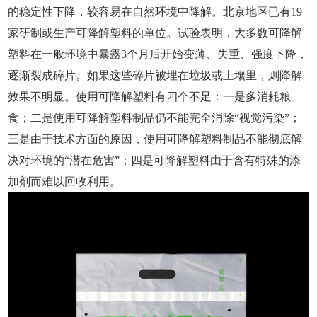
的稳定性下降，较容易在自然环境中降解。北京地区已有
19
家研制或生产可降解塑料的单位。试验表明，大多数可降解
塑料在一般环境中暴露3个月后开始变薄、失重、强度下降，
逐渐
裂成碎片
。如果这些碎片被埋在垃圾或土壤里，则降解
效果不明显。使用可降解塑料有四个不足：一是多消耗粮
食；二是使用可降解
塑料制品
仍不能完全消除
“
视觉污染
”；
三是由于技术方面的原因，使用可降解塑料制品不能彻底解
决对环境的“潜在危害”；四是
可降解塑料
由于含有特殊的添
加剂而难以回收利用。