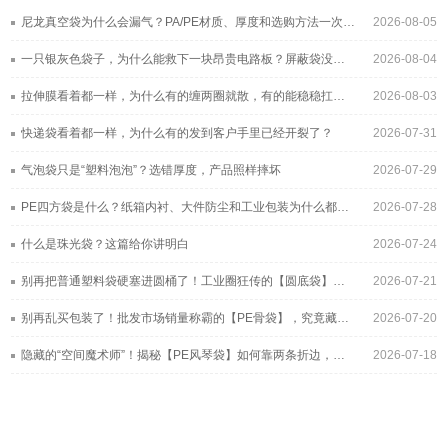
尼龙真空袋为什么会漏气？PA/PE材质、厚度和选购方法一次讲清
2026-08-05
一只银灰色袋子，为什么能救下一块昂贵电路板？屏蔽袋没你想得那么简单
2026-08-04
拉伸膜看着都一样，为什么有的缠两圈就散，有的能稳稳扛过长途运输？
2026-08-03
快递袋看着都一样，为什么有的发到客户手里已经开裂了？
2026-07-31
气泡袋只是“塑料泡泡”？选错厚度，产品照样摔坏
2026-07-29
PE四方袋是什么？纸箱内衬、大件防尘和工业包装为什么都在用它
2026-07-28
什么是珠光袋？这篇给你讲明白
2026-07-24
别再把普通塑料袋硬塞进圆桶了！工业圈狂传的【圆底袋】，究竟凭什么帮工厂年省几十万？
2026-07-21
别再乱买包装了！批发市场销量称霸的【PE骨袋】，究竟藏着多少不为人知的采购黑幕？
2026-07-20
隐藏的“空间魔术师”！揭秘【PE风琴袋】如何靠两条折边，疯狂收割工业与大健康包装的百亿市场？
2026-07-18