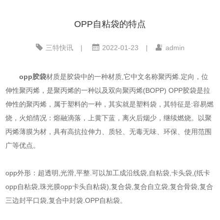
OPP自粘袋的特点
三特快讯
|
2022-01-23
|
admin
opp胶袋
材质是胶袋中的一种材质,它中文名称聚丙烯.定向，位
伸性聚丙烯，是聚丙烯的一种以及双向聚丙烯(BOPP) OPP胶袋是拉
伸性的聚丙烯，属于塑料的一种，其实就是塑料袋，其特征是:容易燃
烧，火焰情况：熔融滴落，上黄下蓝，离火后烟少，继续燃烧。以聚
丙烯薄膜为材，具有高抗拉伸力、质轻、无毒无味、环保、使用范围
广等优点。
opp外形：超透明,光滑,平整.可以加工成沿线袋,自粘袋,卡头袋,(纸卡
opp自粘袋,珠光膜opp卡头自粘袋),复合袋,复合自立袋,复合骨袋,复合
三边封平口袋,复合中封袋.OPP自粘袋。