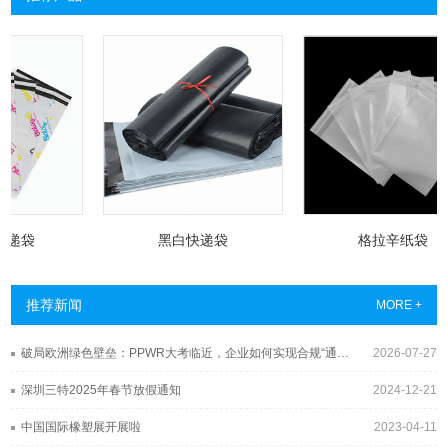
快递袋
黑白快递袋
格拉辛纸袋
推荐新闻
MORE +
破局欧洲绿色壁垒：PPWR大考临近，企业如何实现合规“通关”？
2026-07-27
深圳三特2025年春节放假通知
2024-12-21
中国国际橡塑展开展啦
2023-04-11