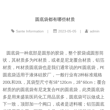
圆底袋都有哪些材质
Sante Information
|
2023-05-05
|
admin
圆底袋一种底部是圆形的胶袋，整个胶袋成圆形筒
状，其材质多为
材质，或者是尼龙覆合材质，铝箔
PE
材质，
材质圆底袋也是我们通常说的
圆底袋，
PE
PE
PE
圆底袋适用于液体硅胶厂，一般行业有
种标准规格
2
和
，其袋型尺寸有
，
；覆合
200L
20L
58*120cm
28*60cm
材质的的圆底袋有尼龙复合
的圆底袋，此类圆底袋
PE
多是用来盛装医药化工用品居多，圆底袋可以做成上
下一致，顶部加一个阀口，或者是进料嘴；
铝箔圆底