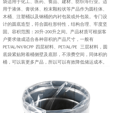
袋适用于化工、医药、食品、建材、纺织等行业。适
用于液体、膏状体、粉末颗粒状等产品作为圆柱体、
木桶、注塑桶以及钢桶的内衬包装或外包装。专门设
计的圆底造型，符合圆柱形特性，结构合理、牢度坚
固。容积范围：
升
升之间。产品材质可根据客
20
-200
户要求做成适合各种容积的产品尺寸，一般有
四层材料、
三层材料，圆
PET/AL/NY/RCPP
PET/AL/PE
底袋紧贴附着桶侧壁及底部，不浪费空间，同体积的
桶，可以装更多产品，所以可以有效降低储运成本。