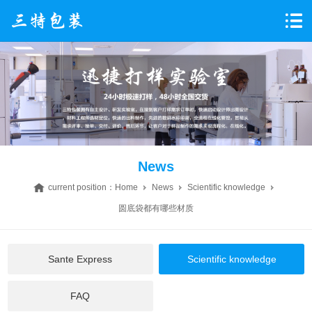
News
current position：
Home
News
Scientific knowledge
圆底袋都有哪些材质
Sante Express
Scientific knowledge
FAQ