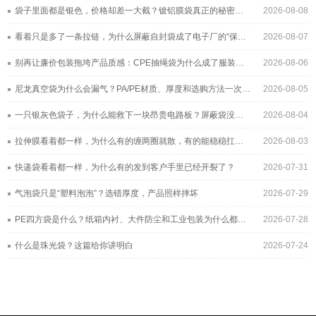
袋子里面都是银色，价格却差一大截？镀铝膜袋真正的秘密藏在这层“金属皮肤”里
2026-08-08
看着只是多了一条拉链，为什么屏蔽自封袋成了电子厂的“保险柜”？
2026-08-07
别再让廉价包装拖垮产品质感：CPE抽绳袋为什么成了服装与3C品牌的新宠？
2026-08-06
尼龙真空袋为什么会漏气？PA/PE材质、厚度和选购方法一次讲清
2026-08-05
一只银灰色袋子，为什么能救下一块昂贵电路板？屏蔽袋没你想得那么简单
2026-08-04
拉伸膜看着都一样，为什么有的缠两圈就散，有的能稳稳扛过长途运输？
2026-08-03
快递袋看着都一样，为什么有的发到客户手里已经开裂了？
2026-07-31
气泡袋只是“塑料泡泡”？选错厚度，产品照样摔坏
2026-07-29
PE四方袋是什么？纸箱内衬、大件防尘和工业包装为什么都在用它
2026-07-28
什么是珠光袋？这篇给你讲明白
2026-07-24