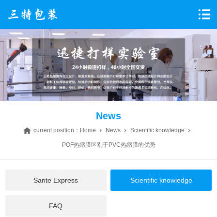
News
current position：
Home
News
Scientific knowledge
POF热缩膜区别于PVC热缩膜的优势
Sante Express
Scientific knowledge
FAQ