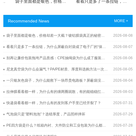
？
袋子里面都是银色，价格却差一大截？镀铝膜袋真正的秘密藏在这层“金属皮肤”里
看着只是多了一条拉链，为什么屏蔽自封袋成了电子厂的“保险柜”？
Recommended News
MORE +
袋子里面都是银色，价格却差一大截？镀铝膜袋真正的秘密藏在这层“金属皮肤”里
2026-08-08
看着只是多了一条拉链，为什么屏蔽自封袋成了电子厂的“保险柜”？
2026-08-07
别再让廉价包装拖垮产品质感：CPE抽绳袋为什么成了服装与3C品牌的新宠？
2026-08-06
尼龙真空袋为什么会漏气？PA/PE材质、厚度和选购方法一次讲清
2026-08-05
一只银灰色袋子，为什么能救下一块昂贵电路板？屏蔽袋没你想得那么简单
2026-08-04
拉伸膜看着都一样，为什么有的缠两圈就散，有的能稳稳扛过长途运输？
2026-08-03
快递袋看着都一样，为什么有的发到客户手里已经开裂了？
2026-07-31
气泡袋只是“塑料泡泡”？选错厚度，产品照样摔坏
2026-07-29
PE四方袋是什么？纸箱内衬、大件防尘和工业包装为什么都在用它
2026-07-28