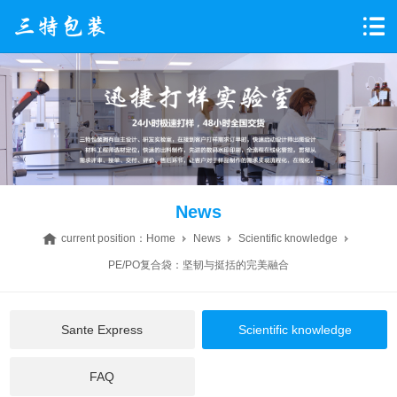
News
current position：
Home
News
Scientific knowledge
PE/PO复合袋：坚韧与挺括的完美融合
Sante Express
Scientific knowledge
FAQ