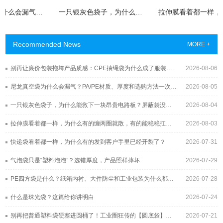
尼龙真空袋为什么会漏气？PA/PE材质、厚度和选购方法一次讲清
一只银灰色袋子，为什么能救下一块昂贵电路板？屏蔽袋没你想得那么简单
Recommended News
MORE +
别再让廉价包装拖垮产品质感：CPE抽绳袋为什么成了服装与3C品牌的新宠？
2026-08-06
尼龙真空袋为什么会漏气？PA/PE材质、厚度和选购方法一次讲清
2026-08-05
一只银灰色袋子，为什么能救下一块昂贵电路板？屏蔽袋没你想得那么简单
2026-08-04
拉伸膜看着都一样，为什么有的缠两圈就散，有的能稳稳扛过长途运输？
2026-08-03
快递袋看着都一样，为什么有的发到客户手里已经开裂了？
2026-07-31
气泡袋只是“塑料泡泡”？选错厚度，产品照样摔坏
2026-07-29
PE四方袋是什么？纸箱内衬、大件防尘和工业包装为什么都在用它
2026-07-28
什么是珠光袋？这篇给你讲明白
2026-07-24
别再把普通塑料袋硬塞进圆桶了！工业圈狂传的【圆底袋】，究竟凭什么帮工厂年省几十万？
2026-07-21