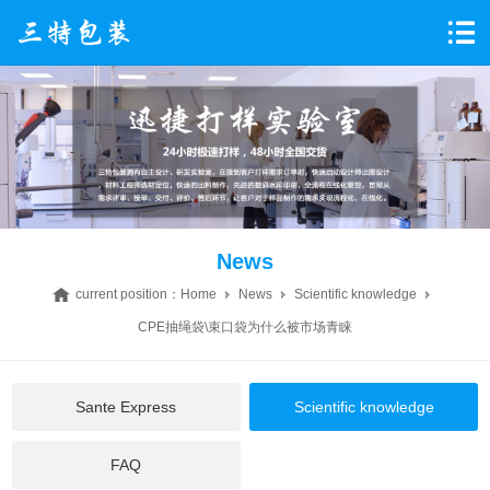
News
current position：
Home
News
Scientific knowledge
CPE抽绳袋\束口袋为什么被市场青睐
Sante Express
Scientific knowledge
FAQ