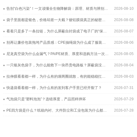
告别“白色污染”！一文读懂全生物降解袋：原理、材质与辨别全指南
2026-08-10
袋子里面都是银色，价格却差一大截？镀铝膜袋真正的秘密藏在这层“金属皮肤”里
2026-08-08
看着只是多了一条拉链，为什么屏蔽自封袋成了电子厂的“保险柜”？
2026-08-07
别再让廉价包装拖垮产品质感：CPE抽绳袋为什么成了服装与3C品牌的新宠？
2026-08-06
尼龙真空袋为什么会漏气？PA/PE材质、厚度和选购方法一次讲清
2026-08-05
一只银灰色袋子，为什么能救下一块昂贵电路板？屏蔽袋没你想得那么简单
2026-08-04
拉伸膜看着都一样，为什么有的缠两圈就散，有的能稳稳扛过长途运输？
2026-08-03
快递袋看着都一样，为什么有的发到客户手里已经开裂了？
2026-07-31
气泡袋只是“塑料泡泡”？选错厚度，产品照样摔坏
2026-07-29
PE四方袋是什么？纸箱内衬、大件防尘和工业包装为什么都在用它
2026-07-28