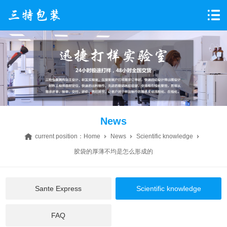
News
current position：
Home
News
Scientific knowledge
胶袋的厚薄不均是怎么形成的
Sante Express
Scientific knowledge
FAQ