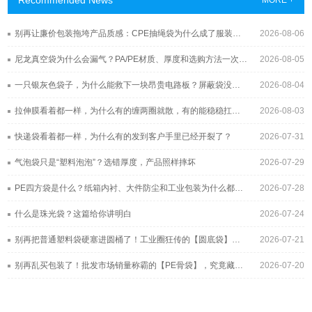
Recommended News
MORE +
别再让廉价包装拖垮产品质感：CPE抽绳袋为什么成了服装与3C品牌的新宠？
2026-08-06
尼龙真空袋为什么会漏气？PA/PE材质、厚度和选购方法一次讲清
2026-08-05
一只银灰色袋子，为什么能救下一块昂贵电路板？屏蔽袋没你想得那么简单
2026-08-04
拉伸膜看着都一样，为什么有的缠两圈就散，有的能稳稳扛过长途运输？
2026-08-03
快递袋看着都一样，为什么有的发到客户手里已经开裂了？
2026-07-31
气泡袋只是“塑料泡泡”？选错厚度，产品照样摔坏
2026-07-29
PE四方袋是什么？纸箱内衬、大件防尘和工业包装为什么都在用它
2026-07-28
什么是珠光袋？这篇给你讲明白
2026-07-24
别再把普通塑料袋硬塞进圆桶了！工业圈狂传的【圆底袋】，究竟凭什么帮工厂年省几十万？
2026-07-21
别再乱买包装了！批发市场销量称霸的【PE骨袋】，究竟藏着多少不为人知的采购黑幕？
2026-07-20