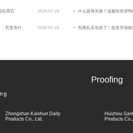
都在用它
2026-07-28
什么是珠光袋？这篇给你讲明
别再把普通塑料袋硬塞进圆桶了！工业圈狂传的【圆底袋】，究竟凭什么帮工厂年省几十万？
2026-07-21
Proofing
ing
Zhongshan Kaishun Daily
Huizhou San
Products Co., Ltd.
Products Co.,