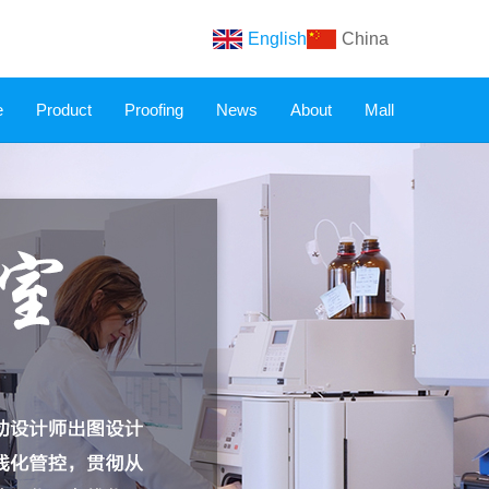
English
China
e
Product
Proofing
News
About
Mall