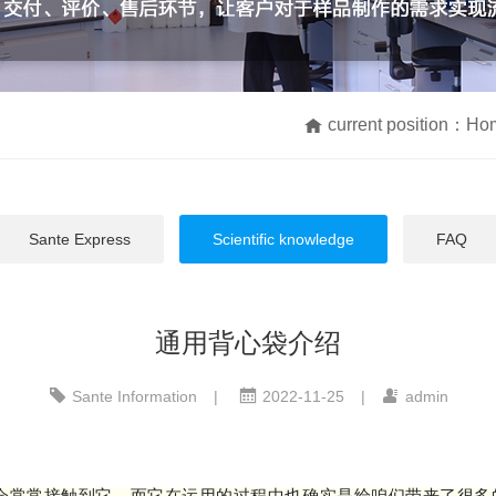
current position：
Ho
Sante Express
Scientific knowledge
FAQ
通用背心袋介绍
Sante Information
|
2022-11-25
|
admin