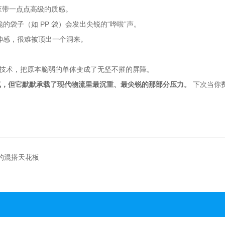
至带一点点高级的质感。
袋子（如 PP 袋）会发出尖锐的“哗啦”声。
伸感，很难被顶出一个洞来。
合技术，把原本脆弱的单体变成了无坚不摧的屏障。
气，但它默默承载了现代物流里最沉重、最尖锐的那部分压力。
下次当你
界的混搭天花板