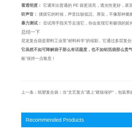
看透明度：
它通常比普通的 PE 袋更清亮，透光性更好，甚
听声音：
揉搓它的时候，声音比较低沉、厚实，不像那种脆脆的
暴力测试：
尝试用手指关节去顶它，你会发现它有极强的延
总结一下
尼龙复合袋是塑料工业里“材料科学”的缩影。它通过多层复
它虽然不如可降解袋子那么有话题度，也不如铝箔袋那么贵
板”保持一点敬意！
上一条：纸塑复合袋：当“文艺复古”遇上“硬核保护”，包装
Recommended Products