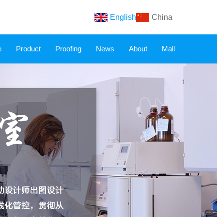
English
China
e
Product
Proofing
News
About
Mall