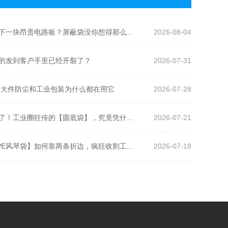
一只银灰色袋子，为什么能救下一块昂贵电路板？屏蔽袋没你想得那么简单
2026-08-04
的发到客户手里已经开裂了？
2026-07-31
、大件防尘和工业包装为什么都在用它
2026-07-28
别再把普通塑料袋硬塞进圆桶了！工业圈狂传的【圆底袋】，究竟凭什么帮工厂年省几十万？
2026-07-21
隐藏的“空间魔术师”！揭秘【PE风琴袋】如何靠两条折边，疯狂收割工业与大健康包装的百亿市场？
2026-07-18