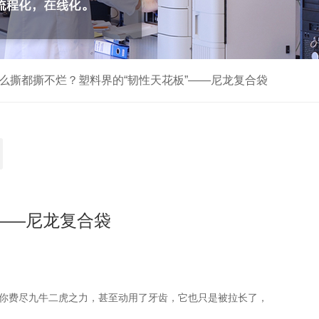
么撕都撕不烂？塑料界的“韧性天花板”——尼龙复合袋
——尼龙复合袋
）你费尽九牛二虎之力，甚至动用了牙齿，它也只是被拉长了，