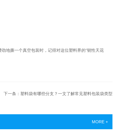
费劲地撕一个真空包装时，记得对这位塑料界的“韧性天花
下一条：塑料袋有哪些分支？一文了解常见塑料包装袋类型
MORE +