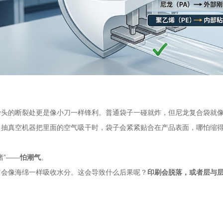
骨头的断裂处更是像小刀一样锋利。普通袋子一碰就炸，但尼龙复合袋就
当抽真空机器把里面的空气吸干时，袋子会紧紧贴合在产品表面，哪怕缩
”——
怕潮气
。
它会像海绵一样吸收水分。这会导致什么后果呢？
印刷会脱落，或者层与层