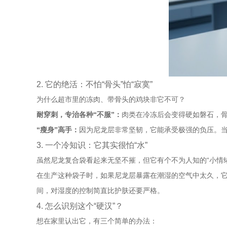
2. 它的绝活：不怕“骨头”怕“寂寞”
为什么超市里的冻肉、带骨头的鸡块非它不可？
耐穿刺，专治各种“不服”：
肉类在冷冻后会变得硬如磐石，
“瘦身”高手：
因为尼龙层非常坚韧，它能承受极强的负压。
3. 一个冷知识：它其实很怕“水”
虽然尼龙复合袋看起来无坚不摧，但它有个不为人知的“小情绪
在生产这种袋子时，如果尼龙层暴露在潮湿的空气中太久，
间，对湿度的控制简直比护肤还要严格。
4. 怎么识别这个“硬汉”？
想在家里认出它，有三个简单的办法：