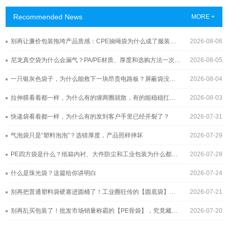
Recommended News
MORE +
别再让廉价包装拖垮产品质感：CPE抽绳袋为什么成了服装与3C品牌的新宠？
2026-08-06
尼龙真空袋为什么会漏气？PA/PE材质、厚度和选购方法一次讲清
2026-08-05
一只银灰色袋子，为什么能救下一块昂贵电路板？屏蔽袋没你想得那么简单
2026-08-04
拉伸膜看着都一样，为什么有的缠两圈就散，有的能稳稳扛过长途运输？
2026-08-03
快递袋看着都一样，为什么有的发到客户手里已经开裂了？
2026-07-31
气泡袋只是“塑料泡泡”？选错厚度，产品照样摔坏
2026-07-29
PE四方袋是什么？纸箱内衬、大件防尘和工业包装为什么都在用它
2026-07-28
什么是珠光袋？这篇给你讲明白
2026-07-24
别再把普通塑料袋硬塞进圆桶了！工业圈狂传的【圆底袋】，究竟凭什么帮工厂年省几十万？
2026-07-21
别再乱买包装了！批发市场销量称霸的【PE骨袋】，究竟藏着多少不为人知的采购黑幕？
2026-07-20