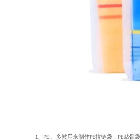
、
。
多被用来制作
拉链袋，
贴骨
1
PE
PE
PE