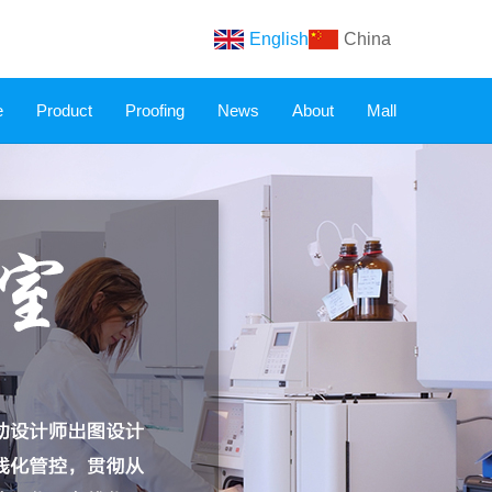
English
China
e
Product
Proofing
News
About
Mall