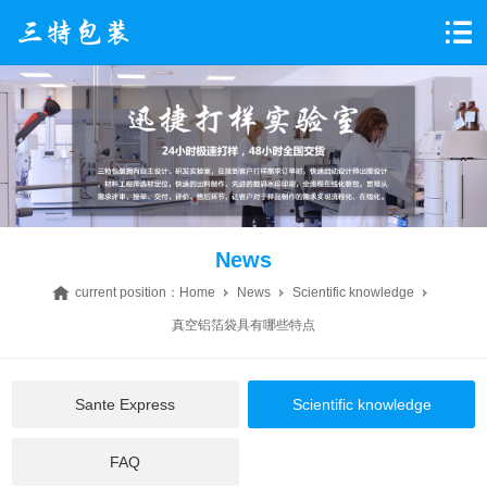
News
current position：
Home
News
Scientific knowledge
真空铝箔袋具有哪些特点
Sante Express
Scientific knowledge
FAQ