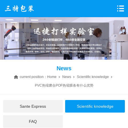
News
current position：
Home
News
Scientific knowledge
PVC热缩磨合POF热缩膜各有什么优势
Sante Express
Scientific knowledge
FAQ