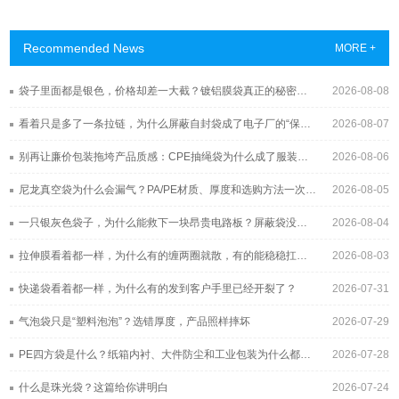
Recommended News
MORE +
袋子里面都是银色，价格却差一大截？镀铝膜袋真正的秘密藏在这层“金属皮肤”里
2026-08-08
看着只是多了一条拉链，为什么屏蔽自封袋成了电子厂的“保险柜”？
2026-08-07
别再让廉价包装拖垮产品质感：CPE抽绳袋为什么成了服装与3C品牌的新宠？
2026-08-06
尼龙真空袋为什么会漏气？PA/PE材质、厚度和选购方法一次讲清
2026-08-05
一只银灰色袋子，为什么能救下一块昂贵电路板？屏蔽袋没你想得那么简单
2026-08-04
拉伸膜看着都一样，为什么有的缠两圈就散，有的能稳稳扛过长途运输？
2026-08-03
快递袋看着都一样，为什么有的发到客户手里已经开裂了？
2026-07-31
气泡袋只是“塑料泡泡”？选错厚度，产品照样摔坏
2026-07-29
PE四方袋是什么？纸箱内衬、大件防尘和工业包装为什么都在用它
2026-07-28
什么是珠光袋？这篇给你讲明白
2026-07-24