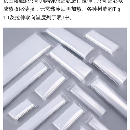
接由熔融态冷却到高弹态后就进行拉伸，冷却后卷取
成热收缩薄膜，无需骤冷后再加热。各种树脂的T g、
T f及拉伸取向温度列于表1中。