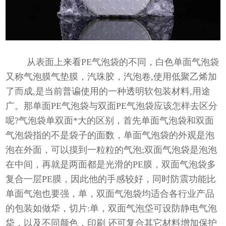
从表面上来看PE气泡袋的不同，白色单面气泡袋
又称气泡膜气垫膜，汽珠胶，汽泡卷,使用低聚乙烯加
了而成,是当前普谝使用的一种透明软包装材料,用途
广。那单面PE气泡袋与双面PE气泡袋应该怎样去区分
呢?气泡袋单双面*大的区别，首先单面气泡袋和双面
气泡袋指的不是袋子的面数，单面气泡袋的外观是泡
泡在外面，可以摸到一粒粒的气泡;双面气泡袋是泡泡
在中间，再就是两面都是光滑的PE膜，双面气泡袋多
复合一层PE膜，因此他的手感较好，同时防震功能比
单面气泡也要强，单，双面气泡袋均适合各行业产品
的包装如做牮，切片:单，双面气泡垈可设防静电气泡
牮，以及不同颜色，印刷 还可复合其它材料增加保护