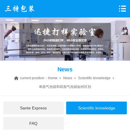
News
current position：
Home
News
Scientific knowledge
单面气泡袋和双面气泡袋如何区别
Sante Express
Scientific knowledge
FAQ