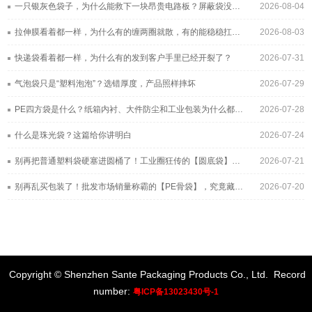
一只银灰色袋子，为什么能救下一块昂贵电路板？屏蔽袋没你想得那么简单
2026-08-04
拉伸膜看着都一样，为什么有的缠两圈就散，有的能稳稳扛过长途运输？
2026-08-03
快递袋看着都一样，为什么有的发到客户手里已经开裂了？
2026-07-31
气泡袋只是“塑料泡泡”？选错厚度，产品照样摔坏
2026-07-29
PE四方袋是什么？纸箱内衬、大件防尘和工业包装为什么都在用它
2026-07-28
什么是珠光袋？这篇给你讲明白
2026-07-24
别再把普通塑料袋硬塞进圆桶了！工业圈狂传的【圆底袋】，究竟凭什么帮工厂年省几十万？
2026-07-21
别再乱买包装了！批发市场销量称霸的【PE骨袋】，究竟藏着多少不为人知的采购黑幕？
2026-07-20
Copyright © Shenzhen Sante Packaging Products Co., Ltd.
Record
number:
粤ICP备13023430号-1