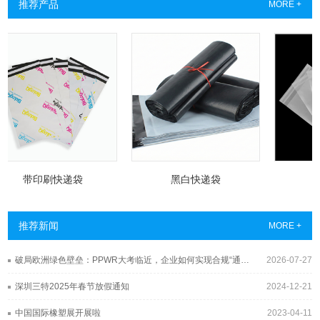
推荐产品
MORE +
带印刷快递袋
黑白快递袋
格
推荐新闻
MORE +
破局欧洲绿色壁垒：PPWR大考临近，企业如何实现合规“通关”？
2026-07-27
深圳三特2025年春节放假通知
2024-12-21
中国国际橡塑展开展啦
2023-04-11