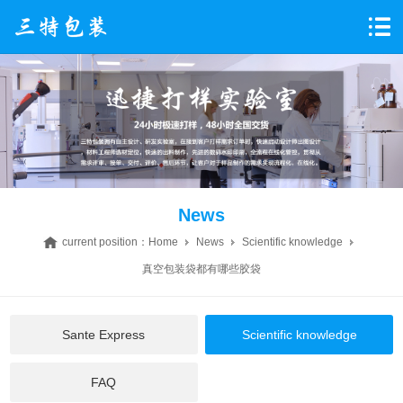
News
current position：
Home
News
Scientific knowledge
真空包装袋都有哪些胶袋
Sante Express
Scientific knowledge
FAQ