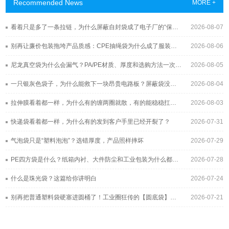
Recommended News
MORE +
看着只是多了一条拉链，为什么屏蔽自封袋成了电子厂的“保险柜”？
2026-08-07
别再让廉价包装拖垮产品质感：CPE抽绳袋为什么成了服装与3C品牌的新宠？
2026-08-06
尼龙真空袋为什么会漏气？PA/PE材质、厚度和选购方法一次讲清
2026-08-05
一只银灰色袋子，为什么能救下一块昂贵电路板？屏蔽袋没你想得那么简单
2026-08-04
拉伸膜看着都一样，为什么有的缠两圈就散，有的能稳稳扛过长途运输？
2026-08-03
快递袋看着都一样，为什么有的发到客户手里已经开裂了？
2026-07-31
气泡袋只是“塑料泡泡”？选错厚度，产品照样摔坏
2026-07-29
PE四方袋是什么？纸箱内衬、大件防尘和工业包装为什么都在用它
2026-07-28
什么是珠光袋？这篇给你讲明白
2026-07-24
别再把普通塑料袋硬塞进圆桶了！工业圈狂传的【圆底袋】，究竟凭什么帮工厂年省几十万？
2026-07-21