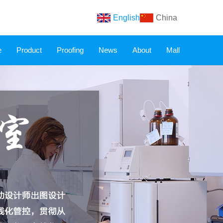
English
China
e
Product
Proofing
News
About
Mall