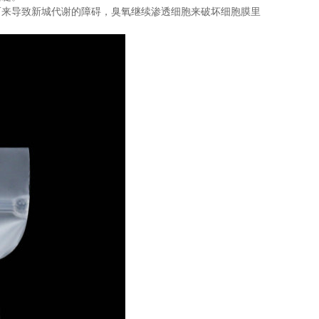
而来导致新城代谢的障碍，臭氧继续渗透细胞来破坏细胞膜里
。