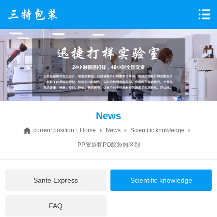
News
current position：
Home
News
Scientific knowledge
PP胶袋和PO胶袋的区别
Sante Express
Scientific knowledge
FAQ