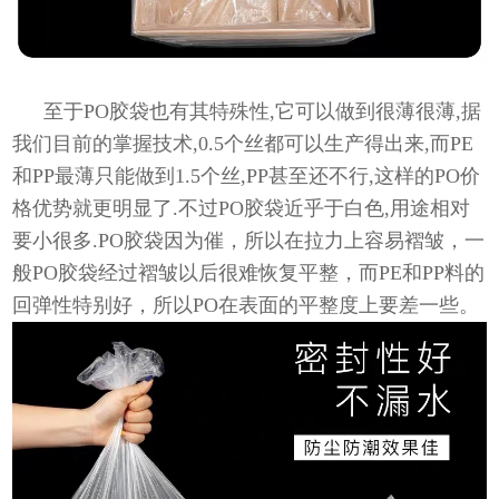
至于PO胶袋也有其特殊性,它可以做到很薄很薄,据
我们目前的掌握技术,0.5个丝都可以生产得出来,而PE
和PP最薄只能做到1.5个丝,PP甚至还不行,这样的PO价
格优势就更明显了.不过PO胶袋近乎于白色,用途相对
要小很多.PO胶袋因为催，所以在拉力上容易褶皱，一
般PO胶袋经过褶皱以后很难恢复平整，而PE和PP料的
回弹性特别好，所以PO在表面的平整度上要差一些。