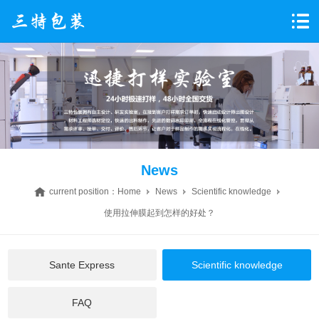
News
current position：
Home
News
Scientific knowledge
使用拉伸膜起到怎样的好处？
Sante Express
Scientific knowledge
FAQ