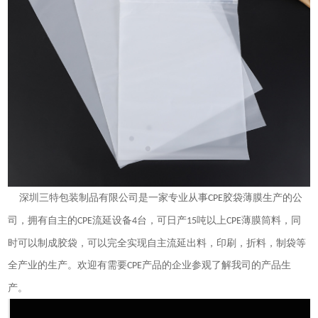
深圳三特包装制品有限公司是一家专业从事
胶袋薄膜生产的公
CPE
司，拥有自主的
流延设备
台，可日产
吨以上
薄膜筒料，同
CPE
4
15
CPE
时可以制成胶袋，可以完全实现自主流延出料，印刷，折料，制袋等
全产业的生产。欢迎有需要
产品的企业参观了解我司的产品生
CPE
产。