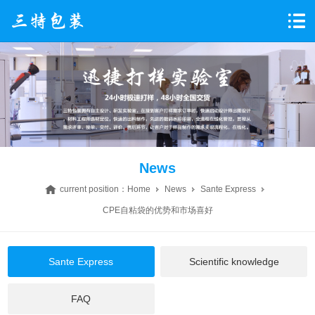
News
current position：
Home
News
Sante Express
CPE自粘袋的优势和市场喜好
Sante Express
Scientific knowledge
FAQ