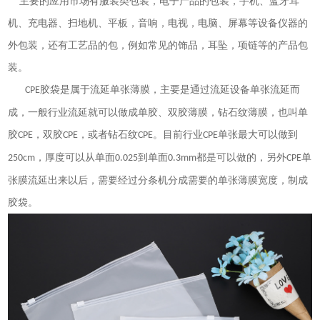
主要的应用市场有服装类包装，电子产品的包装，手机、蓝牙耳
机、充电器、扫地机、平板，音响，电视，电脑、屏幕等设备仪器的
外包装，还有工艺品的包，例如常见的饰品，耳坠，项链等的产品包
装。
胶袋是属于流延单张薄膜，主要是通过流延设备单张流延而
CPE
成，一般行业流延就可以做成单胶、双胶薄膜，钻石纹薄膜，也叫单
胶
，双胶
，或者钻石纹
。目前行业
单张最大可以做到
CPE
CPE
CPE
CPE
，厚度可以从单面
到单面
都是可以做的，另外
单
250cm
0.025
0.3mm
CPE
张膜流延出来以后，需要经过分条机分成需要的单张薄膜宽度，制成
胶袋。