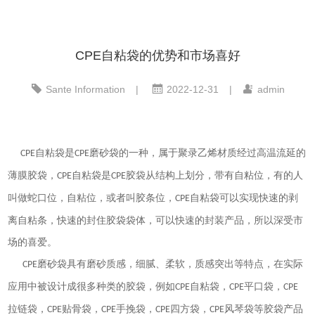
CPE自粘袋的优势和市场喜好
Sante Information
|
2022-12-31
|
admin
自粘袋是
磨砂袋的一种，属于聚录乙烯材质经过高温流延的
CPE
CPE
薄膜胶袋，
自粘袋是
胶袋从结构上划分，带有自粘位，有的人
CPE
CPE
叫做蛇口位，自粘位，或者叫胶条位，
自粘袋可以实现快速的剥
CPE
离自粘条，快速的封住胶袋袋体，可以快速的封装产品，所以深受市
场的喜爱。
磨砂袋具有磨砂质感，细腻、柔软，质感突出等特点，在实际
CPE
应用中被设计成很多种类的胶袋，例如
自粘袋，
平口袋，
CPE
CPE
CPE
拉链袋，
贴骨袋，
手挽袋，
四方袋，
风琴袋等胶袋产品
CPE
CPE
CPE
CPE