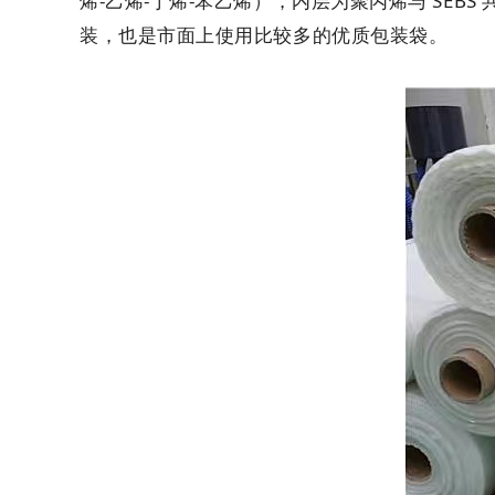
烯-乙烯-丁烯-苯乙烯），内层为聚丙烯与 SE
装，也是市面上使用比较多的优质包装袋。