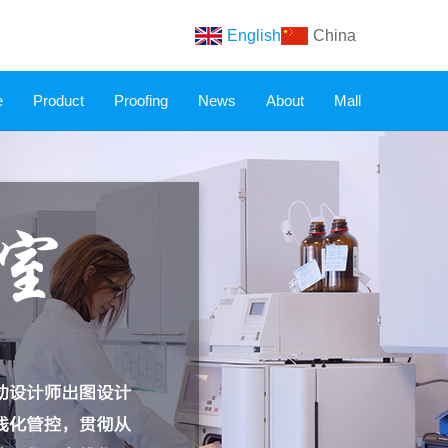
English
China
e
Product
Proofing
News
About
Mall