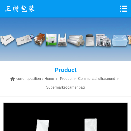
Product
current position：
Home
Product
Commercial ultrasound
Supermarket carrier bag