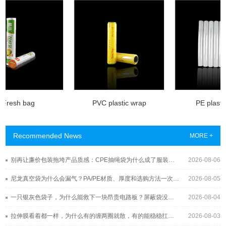
Fresh bag
PVC plastic wrap
PE plastic
Recommended News
MORE +
别再让廉价包装拖垮产品质感：CPE抽绳袋为什么成了服装与3C品牌的新宠？
2026-08-06
尼龙真空袋为什么会漏气？PA/PE材质、厚度和选购方法一次讲清
2026-08-05
一只银灰色袋子，为什么能救下一块昂贵电路板？屏蔽袋没你想得那么简单
2026-08-04
拉伸膜看着都一样，为什么有的缠两圈就散，有的能稳稳扛过长途运输？
2026-08-03