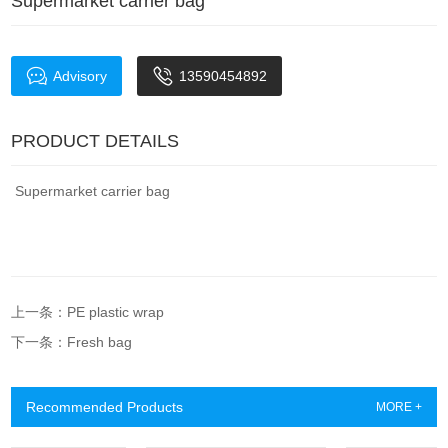
Supermarket carrier bag
Advisory
13590454892
PRODUCT DETAILS
Supermarket carrier bag
上一条：PE plastic wrap
下一条：Fresh bag
Recommended Products
MORE +